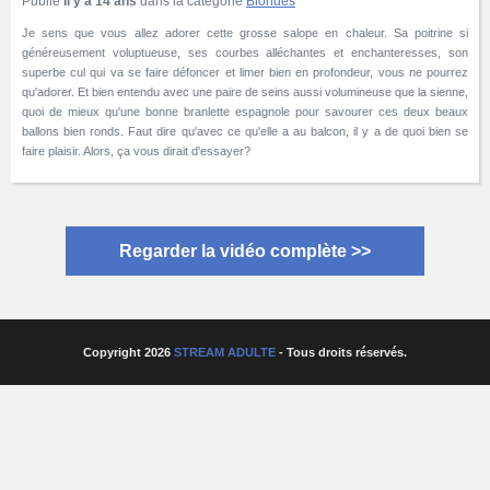
Publié
Il y a 14 ans
dans la catégorie
Blondes
Je sens que vous allez adorer cette grosse salope en chaleur. Sa poitrine si
généreusement voluptueuse, ses courbes alléchantes et enchanteresses, son
superbe cul qui va se faire défoncer et limer bien en profondeur, vous ne pourrez
qu'adorer. Et bien entendu avec une paire de seins aussi volumineuse que la sienne,
quoi de mieux qu'une bonne branlette espagnole pour savourer ces deux beaux
ballons bien ronds. Faut dire qu'avec ce qu'elle a au balcon, il y a de quoi bien se
faire plaisir. Alors, ça vous dirait d'essayer?
Regarder la vidéo complète >>
Copyright 2026
STREAM ADULTE
- Tous droits réservés.