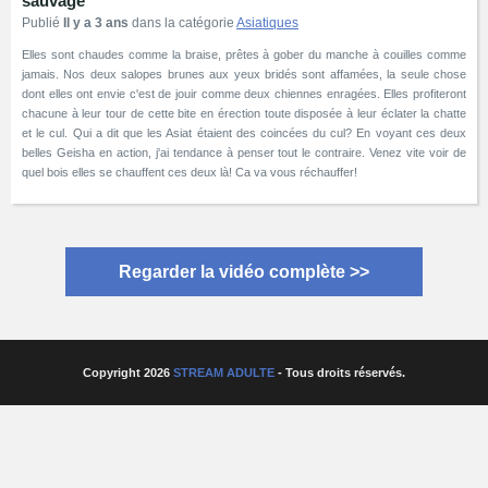
sauvage
Publié
Il y a 3 ans
dans la catégorie
Asiatiques
Elles sont chaudes comme la braise, prêtes à gober du manche à couilles comme
jamais. Nos deux salopes brunes aux yeux bridés sont affamées, la seule chose
dont elles ont envie c'est de jouir comme deux chiennes enragées. Elles profiteront
chacune à leur tour de cette bite en érection toute disposée à leur éclater la chatte
et le cul. Qui a dit que les Asiat étaient des coincées du cul? En voyant ces deux
belles Geisha en action, j'ai tendance à penser tout le contraire. Venez vite voir de
quel bois elles se chauffent ces deux là! Ca va vous réchauffer!
Regarder la vidéo complète >>
Copyright 2026
STREAM ADULTE
- Tous droits réservés.