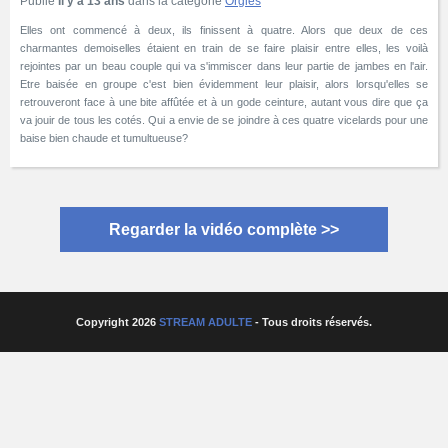
Publié
Il y a 13 ans
dans la catégorie
Orgies
Elles ont commencé à deux, ils finissent à quatre. Alors que deux de ces
charmantes demoiselles étaient en train de se faire plaisir entre elles, les voilà
rejointes par un beau couple qui va s'immiscer dans leur partie de jambes en l'air.
Etre baisée en groupe c'est bien évidemment leur plaisir, alors lorsqu'elles se
retrouveront face à une bite affûtée et à un gode ceinture, autant vous dire que ça
va jouir de tous les cotés. Qui a envie de se joindre à ces quatre vicelards pour une
baise bien chaude et tumultueuse?
Regarder la vidéo complète >>
Copyright 2026
STREAM ADULTE
- Tous droits réservés.