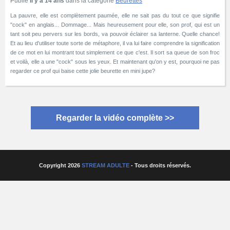
Publié
Il y a 14 ans
dans la catégorie
Beurettes
La pauvre, elle est complètement paumée, elle ne sait pas du tout ce que signifie
"cock" en anglais... Dommage... Mais heureusement pour elle, son prof, qui est un
tant soit peu pervers sur les bords, va pouvoir éclairer sa lanterne. Quelle chance!
Et au lieu d'utiliser toute sorte de métaphore, il va lui faire comprendre la signification
de ce mot en lui montrant tout simplement ce que c'est. Il sort sa queue de son froc
et voilà, elle a une "cock" sous les yeux. Et maintenant qu'on y est, pourquoi ne pas
regarder ce prof qui baise cette jolie beurette en mini jupe?
Regarder la vidéo complète >>
Copyright 2026
STREAM ADULTE
- Tous droits réservés.